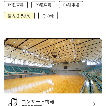
P9駐車場
P3駐車場
P4駐車場
園内通行規制
その他
コンサート情報