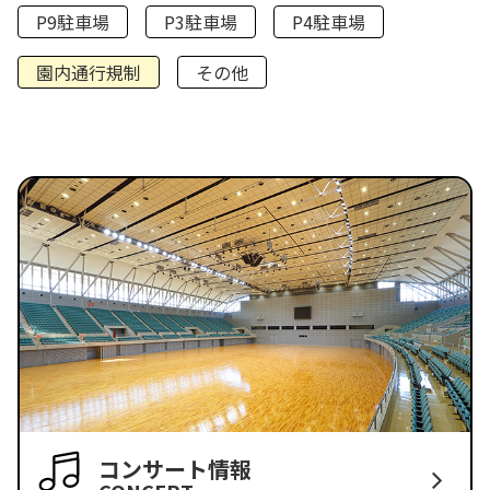
P9駐車場
P3駐車場
P4駐車場
園内通行規制
その他
コンサート情報