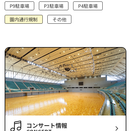
P9駐車場
P3駐車場
P4駐車場
園内通行規制
その他
コンサート情報