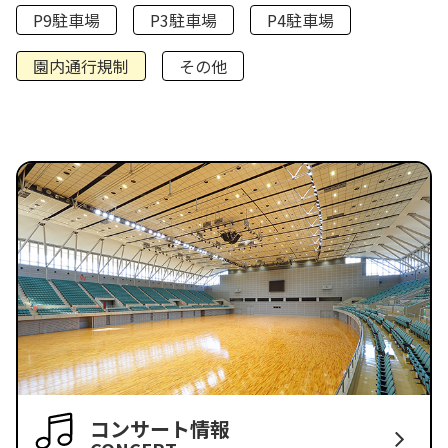
P9駐車場
P3駐車場
P4駐車場
園内通行規制
その他
コンサート情報