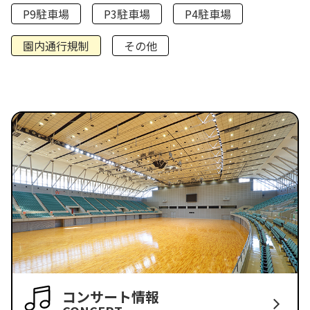
P9駐車場
P3駐車場
P4駐車場
園内通行規制
その他
コンサート情報