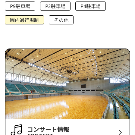
P9駐車場
P3駐車場
P4駐車場
園内通行規制
その他
コンサート情報