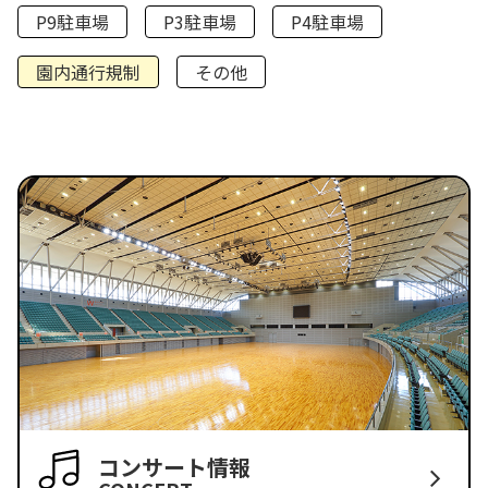
P9駐車場
P3駐車場
P4駐車場
園内通行規制
その他
コンサート情報