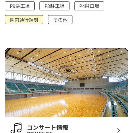
P9駐車場
P3駐車場
P4駐車場
園内通行規制
その他
コンサート情報