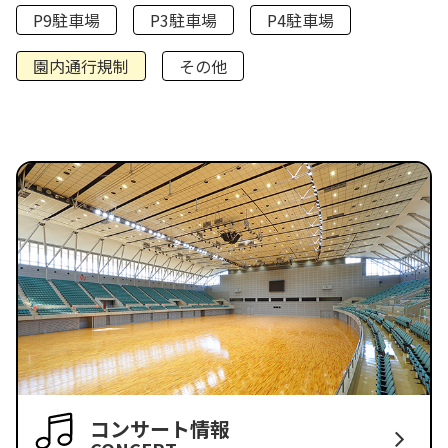
P9駐車場
P3駐車場
P4駐車場
園内通行規制
その他
コンサート情報