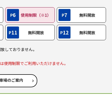
6
7
P
使用制限（※1）
P
無料開放
11
12
P
無料開放
P
無料開放
開放しておりません。
部は使用制限でご利用いただけません。
車場のご案内