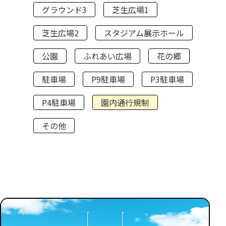
グラウンド3
芝生広場1
芝生広場2
スタジアム展示ホール
公園
ふれあい広場
花の郷
駐車場
P9駐車場
P3駐車場
P4駐車場
園内通行規制
その他