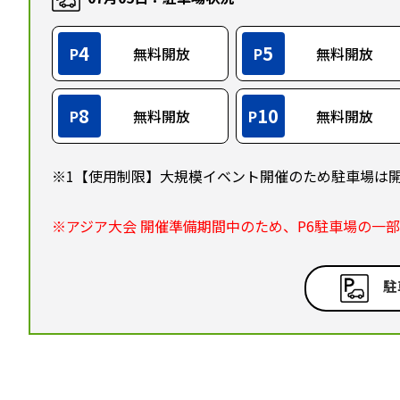
4
5
P
無料開放
P
無料開放
8
10
P
無料開放
P
無料開放
※1【使用制限】大規模イベント開催のため駐車場は
※アジア大会 開催準備期間中のため、P6駐車場の一
駐