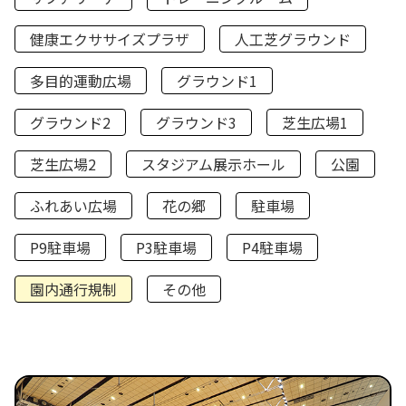
健康エクササイズプラザ
人工芝グラウンド
多目的運動広場
グラウンド1
グラウンド2
グラウンド3
芝生広場1
芝生広場2
スタジアム展示ホール
公園
ふれあい広場
花の郷
駐車場
P9駐車場
P3駐車場
P4駐車場
園内通行規制
その他