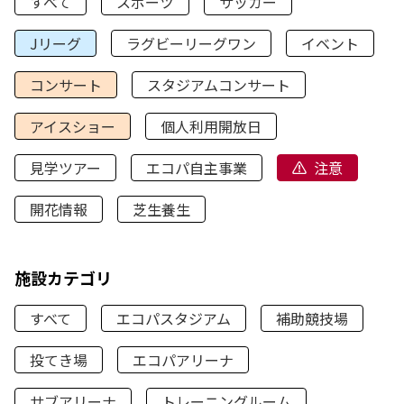
すべて
スポーツ
サッカー
Jリーグ
ラグビーリーグワン
イベント
コンサート
スタジアムコンサート
アイスショー
個人利用開放日
見学ツアー
エコパ自主事業
注意
開花情報
芝生養生
施設カテゴリ
すべて
エコパスタジアム
補助競技場
投てき場
エコパアリーナ
サブアリーナ
トレーニングルーム