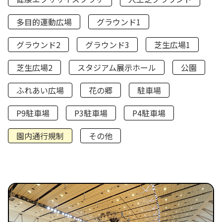
多目的運動広場
グラウンド1
グラウンド2
グラウンド3
芝生広場1
芝生広場2
スタジアム展示ホール
公園
ふれあい広場
花の郷
駐車場
P9駐車場
P3駐車場
P4駐車場
園内通行規制
その他