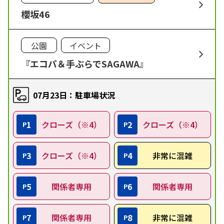
櫻坂46
公園
イベント
『エコパ＆手ぶらでSAGAWA』
07月23日：駐車場状況
1
クローズ（※4）
2
クローズ（※4）
P
P
3
クローズ（※4）
4
非常に混雑
P
P
5
関係者専用
6
関係者専用
P
P
7
関係者専用
8
非常に混雑
P
P