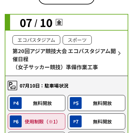
07
10
/
金
エコパスタジアム
スポーツ
第20回アジア競技大会 エコパスタジアム開
催日程
（女子サッカー競技）準備作業工事
07月10日：駐車場状況
4
無料開放
5
無料開放
P
P
6
使用制限（※1）
7
無料開放
P
P