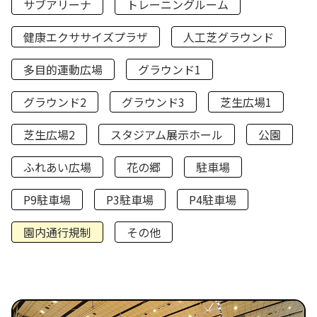
サブアリーナ
トレーニングルーム
健康エクササイズプラザ
人工芝グラウンド
多目的運動広場
グラウンド1
グラウンド2
グラウンド3
芝生広場1
芝生広場2
スタジアム展示ホール
公園
ふれあい広場
花の郷
駐車場
P9駐車場
P3駐車場
P4駐車場
園内通行規制
その他