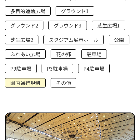
多目的運動広場
グラウンド1
グラウンド2
グラウンド3
芝生広場1
芝生広場2
スタジアム展示ホール
公園
ふれあい広場
花の郷
駐車場
P9駐車場
P3駐車場
P4駐車場
園内通行規制
その他