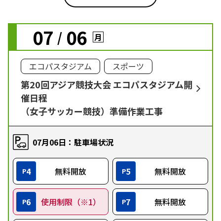
07
06
/
月
エコパスタジアム
スポーツ
第20回アジア競技大会 エコパスタジアム開
催日程
（女子サッカー競技）準備作業工事
07月06日：駐車場状況
4
無料開放
5
無料開放
P
P
6
使用制限（※1）
7
無料開放
P
P