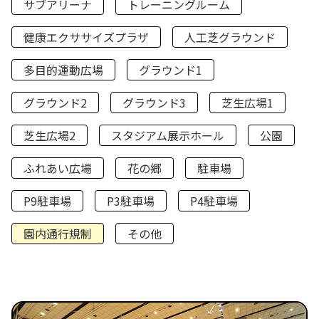
サブアリーナ
トレーニングルーム
健康エクササイズプラザ
人工芝グラウンド
多目的運動広場
グラウンド1
グラウンド2
グラウンド3
芝生広場1
芝生広場2
スタジアム展示ホール
公園
ふれあい広場
花の郷
駐車場
P9駐車場
P3駐車場
P4駐車場
園内通行規制
その他